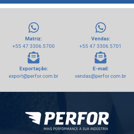
Matriz:
Vendas:
+55 47 3306.5700
+55 47 3306.5701
Exportação:
E-mail:
export@perfor.com.br
vendas@perfor.com.br