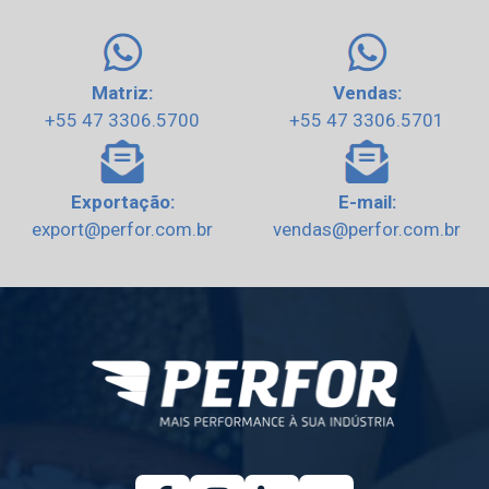
Matriz:
Vendas:
+55 47 3306.5700
+55 47 3306.5701
Exportação:
E-mail:
export@perfor.com.br
vendas@perfor.com.br