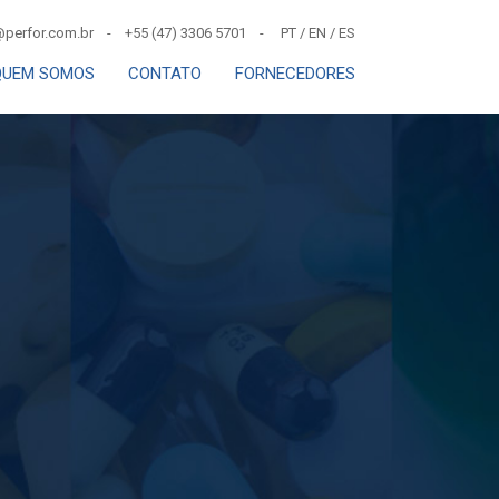
perfor.com.br - +55 (47) 3306 5701 -
PT
/
EN
/
ES
QUEM SOMOS
CONTATO
FORNECEDORES