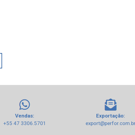
Vendas:
Exportação:
+55 47 3306.5701
export@perfor.com.b